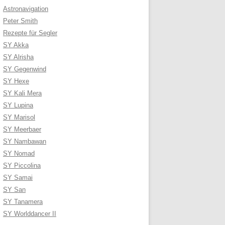
Astronavigation
Peter Smith
Rezepte für Segler
SY Akka
SY Alrisha
SY Gegenwind
SY Hexe
SY Kali Mera
SY Lupina
SY Marisol
SY Meerbaer
SY Nambawan
SY Nomad
SY Piccolina
SY Samai
SY San
SY Tanamera
SY Worlddancer II