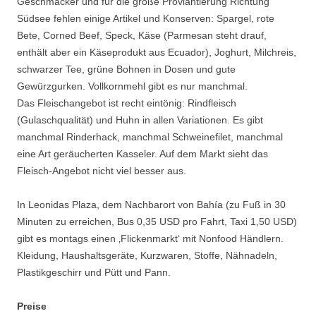
Geschmäcker und für die große Proviantierung Richtung
Südsee fehlen einige Artikel und Konserven: Spargel, rote
Bete, Corned Beef, Speck, Käse (Parmesan steht drauf,
enthält aber ein Käseprodukt aus Ecuador), Joghurt, Milchreis,
schwarzer Tee, grüne Bohnen in Dosen und gute
Gewürzgurken. Vollkornmehl gibt es nur manchmal.
Das Fleischangebot ist recht eintönig: Rindfleisch
(Gulaschqualität) und Huhn in allen Variationen. Es gibt
manchmal Rinderhack, manchmal Schweinefilet, manchmal
eine Art geräucherten Kasseler. Auf dem Markt sieht das
Fleisch-Angebot nicht viel besser aus.
In Leonidas Plaza, dem Nachbarort von Bahía (zu Fuß in 30
Minuten zu erreichen, Bus 0,35 USD pro Fahrt, Taxi 1,50 USD)
gibt es montags einen ‚Flickenmarkt‘ mit Nonfood Händlern.
Kleidung, Haushaltsgeräte, Kurzwaren, Stoffe, Nähnadeln,
Plastikgeschirr und Pütt und Pann.
Preise