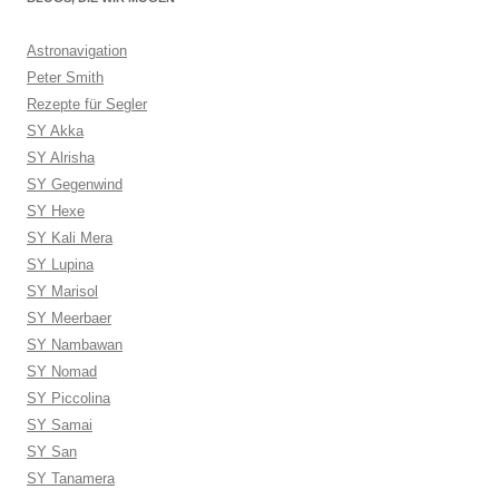
Astronavigation
Peter Smith
Rezepte für Segler
SY Akka
SY Alrisha
SY Gegenwind
SY Hexe
SY Kali Mera
SY Lupina
SY Marisol
SY Meerbaer
SY Nambawan
SY Nomad
SY Piccolina
SY Samai
SY San
SY Tanamera