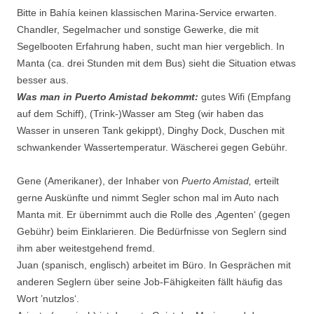
Bitte in Bahía keinen klassischen Marina-Service erwarten.
Chandler, Segelmacher und sonstige Gewerke, die mit
Segelbooten Erfahrung haben, sucht man hier vergeblich. In
Manta (ca. drei Stunden mit dem Bus) sieht die Situation etwas
besser aus.
Was man in Puerto Amistad bekommt:
gutes Wifi (Empfang
auf dem Schiff), (Trink-)Wasser am Steg (wir haben das
Wasser in unseren Tank gekippt), Dinghy Dock, Duschen mit
schwankender Wassertemperatur. Wäscherei gegen Gebühr.
Gene (Amerikaner), der Inhaber von
Puerto Amistad,
erteilt
gerne Auskünfte und nimmt Segler schon mal im Auto nach
Manta mit. Er übernimmt auch die Rolle des ‚Agenten‘ (gegen
Gebühr) beim Einklarieren. Die Bedürfnisse von Seglern sind
ihm aber weitestgehend fremd.
Juan (spanisch, englisch) arbeitet im Büro. In Gesprächen mit
anderen Seglern über seine Job-Fähigkeiten fällt häufig das
Wort ’nutzlos‘.