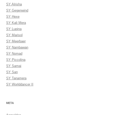
SY Alrisha
SY Gegenwind
SY Hexe
SY Kali Mera
SY Lupina
SY Marisol
SY Meerbaer
SY Nambawan
SY Nomad
SY Piccolina
SY Samai
SY San
SY Tanamera
SY Worlddancer II
META