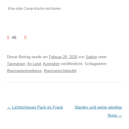
Eine tolle Camp-Küche mit Kamin.
46
Dieser Beitrag wurde am
Februar 28, 2026
von
Sabine
unter
Tasmanien
,
An Land
,
Australien
veröffentlicht. Schlagwörter:
#tasmanienrundreise
,
#tasmanischeteufel
.
Beitragsnavigation
←
Lichtscheues Pack im Frack
Stanley und seine windige
Nuss
→