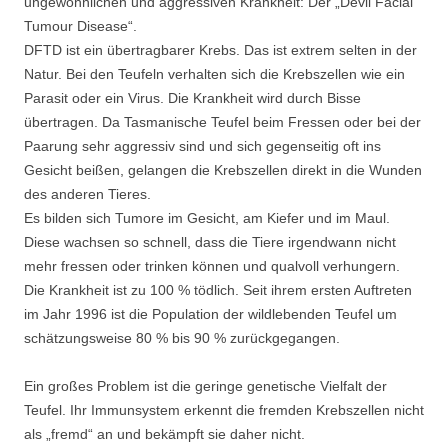
ungewöhnlichen und aggressiven Krankheit: Der „Devil Facial
Tumour Disease“.
DFTD ist ein übertragbarer Krebs. Das ist extrem selten in der
Natur. Bei den Teufeln verhalten sich die Krebszellen wie ein
Parasit oder ein Virus. Die Krankheit wird durch Bisse
übertragen. Da Tasmanische Teufel beim Fressen oder bei der
Paarung sehr aggressiv sind und sich gegenseitig oft ins
Gesicht beißen, gelangen die Krebszellen direkt in die Wunden
des anderen Tieres.
Es bilden sich Tumore im Gesicht, am Kiefer und im Maul.
Diese wachsen so schnell, dass die Tiere irgendwann nicht
mehr fressen oder trinken können und qualvoll verhungern.
Die Krankheit ist zu 100 % tödlich. Seit ihrem ersten Auftreten
im Jahr 1996 ist die Population der wildlebenden Teufel um
schätzungsweise 80 % bis 90 % zurückgegangen.
Ein großes Problem ist die geringe genetische Vielfalt der
Teufel. Ihr Immunsystem erkennt die fremden Krebszellen nicht
als „fremd“ an und bekämpft sie daher nicht.