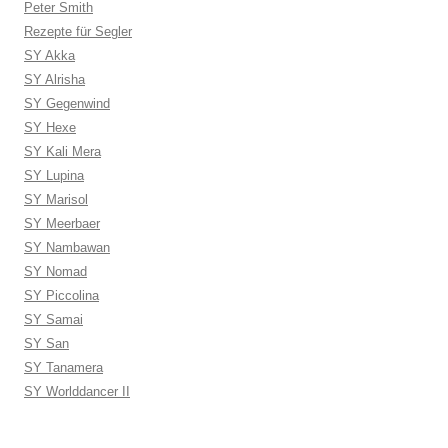
Peter Smith
Rezepte für Segler
SY Akka
SY Alrisha
SY Gegenwind
SY Hexe
SY Kali Mera
SY Lupina
SY Marisol
SY Meerbaer
SY Nambawan
SY Nomad
SY Piccolina
SY Samai
SY San
SY Tanamera
SY Worlddancer II