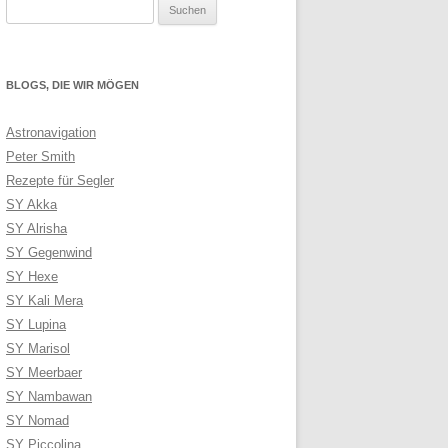
Suchen
nach:
BLOGS, DIE WIR MÖGEN
Astronavigation
Peter Smith
Rezepte für Segler
SY Akka
SY Alrisha
SY Gegenwind
SY Hexe
SY Kali Mera
SY Lupina
SY Marisol
SY Meerbaer
SY Nambawan
SY Nomad
SY Piccolina