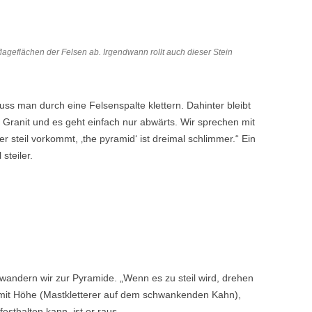
ageflächen der Felsen ab. Irgendwann rollt auch dieser Stein
uss man durch eine Felsenspalte klettern. Dahinter bleibt
r Granit und es geht einfach nur abwärts. Wir sprechen mit
 steil vorkommt, ‚the pyramid‘ ist dreimal schlimmer.“ Ein
steiler.
wandern wir zur Pyramide. „Wenn es zu steil wird, drehen
 mit Höhe (Mastkletterer auf dem schwankenden Kahn),
esthalten kann, ist er raus.