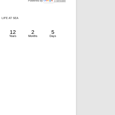
Powered by
Translate
LIFE AT SEA
12
2
5
Years
Months
Days