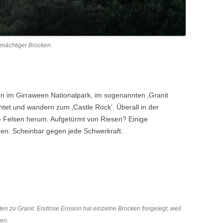
n mächtiger Brocken.
ten im Girraween Nationalpark, im sogenannten ‚Granit
htet und wandern zum ‚Castle Rock‘. Überall in der
ge Felsen herum. Aufgetürmt von Riesen? Einige
hen. Scheinbar gegen jede Schwerkraft.
 zu Granit. Endlose Erosion hat einzelne Brocken freigelegt, weil
en.