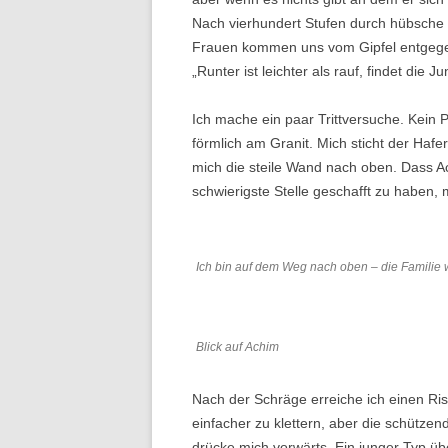
Nach vierhundert Stufen durch hübsche 
Frauen kommen uns vom Gipfel entgegen. 
„Runter ist leichter als rauf, findet die J
Ich mache ein paar Trittversuche. Kein
förmlich am Granit. Mich sticht der Hafe
mich die steile Wand nach oben. Dass Ach
schwierigste Stelle geschafft zu haben, 
Ich bin auf dem Weg nach oben – die Familie 
Blick auf Achim
Nach der Schräge erreiche ich einen Riss
einfacher zu klettern, aber die schützen
drücke mich vorwärts. Ein junger Typ über