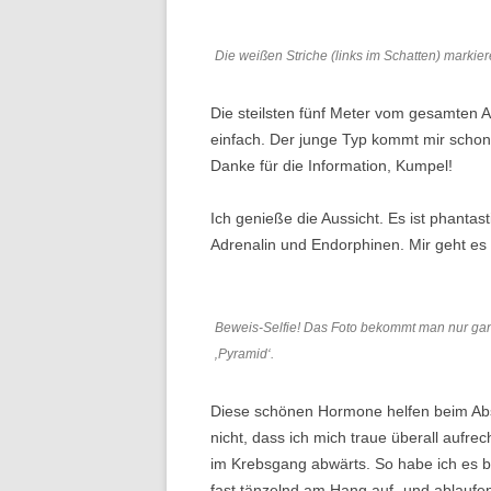
Die weißen Striche (links im Schatten) markier
Die steilsten fünf Meter vom gesamten Au
einfach. Der junge Typ kommt mir schon 
Danke für die Information, Kumpel!
Ich genieße die Aussicht. Es ist phantasti
Adrenalin und Endorphinen. Mir geht es m
Beweis-Selfie! Das Foto bekommt man nur gan
‚Pyramid‘.
Diese schönen Hormone helfen beim Absti
nicht, dass ich mich traue überall aufre
im Krebsgang abwärts. So habe ich es b
fast tänzelnd am Hang auf- und ablaufen,