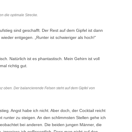
en die optimale Strecke.
fstieg sind geschafft. Der Rest auf dem Gipfel ist dann
wieder entgegen. „Runter ist schwieriger als hoch!“
sch. Natürlich ist es phantastisch. Mein Gehirn ist voll
al richtig gut.
z oben. Der balancierende Felsen steht auf dem Gipfel von
eg. Angst habe ich nicht. Aber doch, der Cocktail reicht
cht runter zu steigen. An den schlimmsten Stellen gehe ich
eobachtet bei anderen. Die beiden jungen Männer, die
 ignoriere ich geflissentlich. Dass man nicht auf den