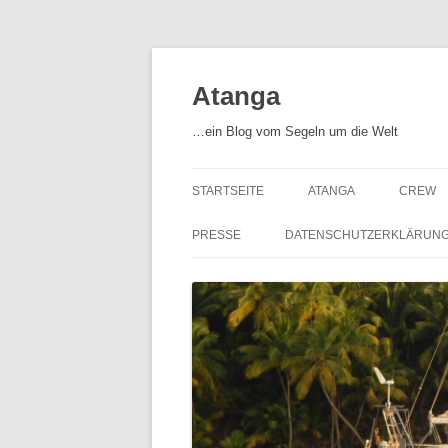
Zum
Inhalt
springen
Atanga
…ein Blog vom Segeln um die Welt
STARTSEITE
ATANGA
CREW
ATANGA – UNSER SCHIF
PRESSE
DATENSCHUTZERKLÄRUN
AUSRÜSTUNG