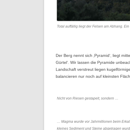
Total auffällig liegt der Felsen am Abhang. Ei
Der Berg nennt sich ‚Pyramid‘, liegt mit
Gürtel‘. Wir lassen die Pyramide unbeac
Landschaft verstreut liegen kugelförmi
balancieren nur noch auf kleinsten Fläc
Nicht von Riesen gestapelt, sondern …
… Magma wurde vor Jahrmillionen beim Erkalten
kleines Sediment und Steine abgetragen wurd