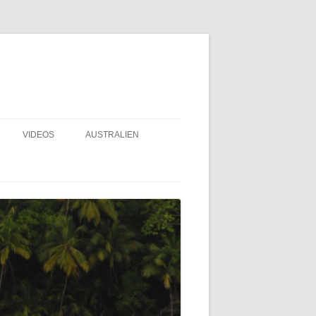
VIDEOS
AUSTRALIEN
FRANZ. POLYNESIEN – GAMBIER
2020
LOGBUCH
OSTERINSEL 2019
SELBER NÄHEN
DORADE LÜFTER
ECUADOR 2018
USHALT
DURCH DEN PANAMAKANAL – MIT
EINBAU UND
ODER OHNE AGENTEN?
MEXIKO UND BELIZE 2017