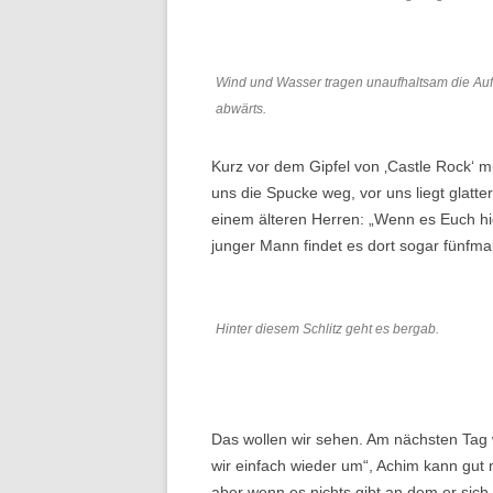
Wind und Wasser tragen unaufhaltsam die Aufl
abwärts.
Kurz vor dem Gipfel von ‚Castle Rock‘ m
uns die Spucke weg, vor uns liegt glatte
einem älteren Herren: „Wenn es Euch hier
junger Mann findet es dort sogar fünfmal 
Hinter diesem Schlitz geht es bergab.
Das wollen wir sehen. Am nächsten Tag 
wir einfach wieder um“, Achim kann gut
aber wenn es nichts gibt an dem er sich f