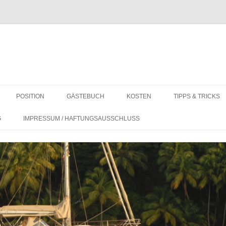
POSITION
GÄSTEBUCH
KOSTEN
TIPPS & TRICKS
F
KOSTEN AUF LANGFAHRT
REVIER-INFOS
G
IMPRESSUM / HAFTUNGSAUSSCHLUSS
WO IST LEBENSMITTEL BUNKERN
ALLGEMEIN
AM GÜNSTIGSTEN?
DINGHY COVER 
PANTRY UND HA
AMATEURFUNK – 
TECHNIK