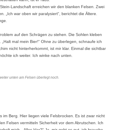
Stein-Landschaft erreichen wir den blanken Felsen. Zwei
„Ich war oben wir paralysiert“, berichtet die Ältere.
unge.
 Problem auf den Schrägen zu stehen. Die Sohlen kleben
r. „Halt mal mein Bier!“ Ohne zu überlegen, schnaufe ich
im nicht hinterherkommt, ist mir klar. Einmal die sichtbar
möchte ich weiter. Ich winke nach unten.
weiter unten am Felsen überlegt noch.
 im Berg. Hier liegen viele Felsbrocken. Es ist zwar nicht
den Felsen vermitteln Sicherheit vor dem Abrutschen. Ich
holt mich. „Alles klar?“ Ja, mir geht es gut, ich brauche