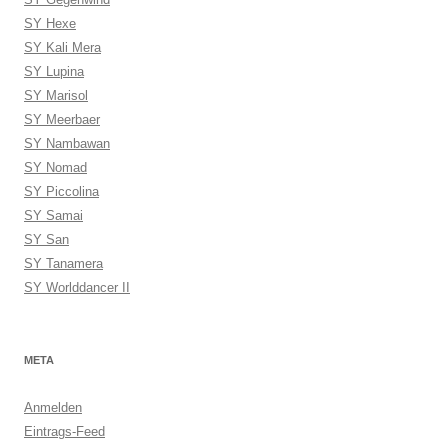
SY Hexe
SY Kali Mera
SY Lupina
SY Marisol
SY Meerbaer
SY Nambawan
SY Nomad
SY Piccolina
SY Samai
SY San
SY Tanamera
SY Worlddancer II
META
Anmelden
Eintrags-Feed