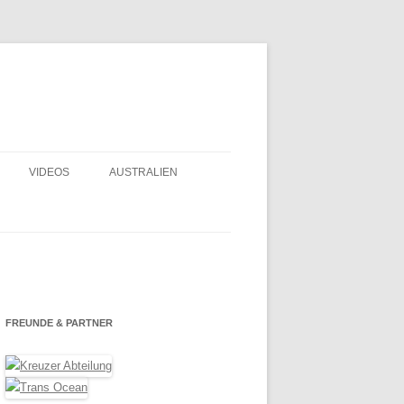
VIDEOS
AUSTRALIEN
FRANZ. POLYNESIEN – GAMBIER
2020
LOGBUCH
OSTERINSEL 2019
SELBER NÄHEN
DORADE LÜFTER
ECUADOR 2018
USHALT
FREUNDE & PARTNER
DURCH DEN PANAMAKANAL – MIT
EINBAU UND
ODER OHNE AGENTEN?
MEXIKO UND BELIZE 2017