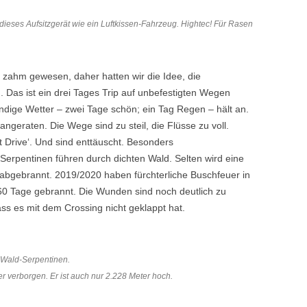
dieses Aufsitzgerät wie ein Luftkissen-Fahrzeug. Hightec! Für Rasen
ht zahm gewesen, daher hatten wir die Idee, die
. Das ist ein drei Tages Trip auf unbefestigten Wegen
ndige Wetter – zwei Tage schön; ein Tag Regen – hält an.
 angeraten. Die Wege sind zu steil, die Flüsse zu voll.
t Drive‘. Und sind enttäuscht. Besonders
 Serpentinen führen durch dichten Wald. Selten wird eine
abgebrannt. 2019/2020 haben fürchterliche Buschfeuer in
 60 Tage gebrannt. Die Wunden sind noch deutlich zu
ss es mit dem Crossing nicht geklappt hat.
r Wald-Serpentinen.
r verborgen. Er ist auch nur 2.228 Meter hoch.