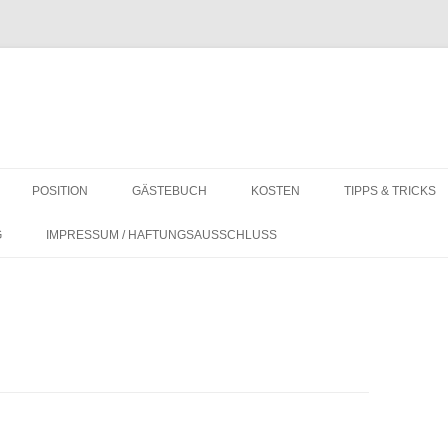
POSITION
GÄSTEBUCH
KOSTEN
TIPPS & TRICKS
F
KOSTEN AUF LANGFAHRT
REVIER-INFOS
G
IMPRESSUM / HAFTUNGSAUSSCHLUSS
WO IST LEBENSMITTEL BUNKERN
ALLGEMEIN
AM GÜNSTIGSTEN?
DINGHY COVER 
PANTRY UND HA
AMATEURFUNK – 
TECHNIK