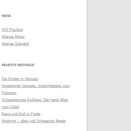
BONAIRE VS. CURAÇAO 2017
REISE
KANAREN 2015
AIS Position
ATLANTIKKÜSTE 2014
Atanga Reise
Atanga Standort
NEUESTE BEITRÄGE
Die Kinder in Vanuatu
Segelrevier Vanuatu: Insel-Hopping vom
Feinsten
Schweinischer Aufstieg: Der harte Weg
zum Chief
Kava und Kult in Fanla
Ambrym – alles voll Schwarzer Magie