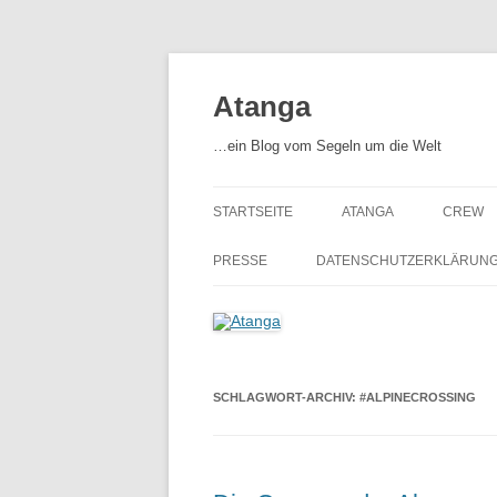
Zum
Inhalt
springen
Atanga
…ein Blog vom Segeln um die Welt
STARTSEITE
ATANGA
CREW
ATANGA – UNSER SCHIF
PRESSE
DATENSCHUTZERKLÄRUN
AUSRÜSTUNG
SCHLAGWORT-ARCHIV:
#ALPINECROSSING