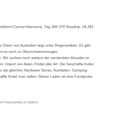
yrtlefort+Cooma+Narooma, Tag 366-370 Roadtrip, 28.281
e Osten von Australien liegt unter Regenwolken. Es gibt
mmt es noch zu Überschwemmungen.
rn. Wir suchen noch weitere der versteckten Mosaike im
n: Import von Asien-Trödel aller Art. Die Geschäfte-Kultur
t es die gleichen Hardware Stores, Autoläden, Camping-
äfte findet man selten. Dieser Laden ist eine Fundgrube
bei Regenwetter zu stöbern.