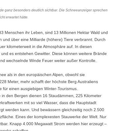
nde ganz besonders deutlich sichtbar. Die Schneeanzeiger sprechen
cht erwartet hätte.
3 Menschen ihr Leben, sind 13 Millionen Hektar Wald und
n und über eine Milliarde (höhere) Tiere verbrannt. Durch
er kilometerweit in die Atmosphäre auf. In diesen
t und es entstehen Gewitter. Diese können weitere Brände
nd wechselnde Winde Feuer weiter außer Kontrolle.
nee als in den europäischen Alpen, obwohl sie
228 Meter, mehr schafft der höchste Berg Australiens
e für einen ausgiebigen Winter-Tourismus.
 in den Bergen dienen 16 Staudämmen, 225 Kilometer
raftwerken mit so viel Wasser, dass die Hauptstadt
rgt werden kann. Und bewässern gleichzeitig noch 2.500
tzfläche. Eines der komplexesten Stauwerke der Welt. Nur
chtbar. Knapp 4.000 Megawatt Strom werden hier erzeugt –
ftwerke schaffen.