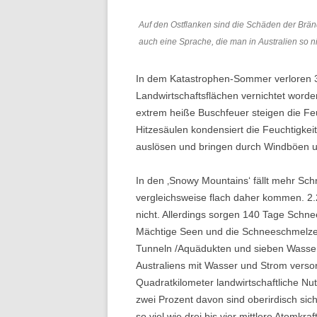
Auf den Ostflanken sind die Schäden der Brä
auch eine Sprache, die man in Australien so ni
In dem Katastrophen-Sommer verloren 3
Landwirtschaftsflächen vernichtet worde
extrem heiße Buschfeuer steigen die Feu
Hitzesäulen kondensiert die Feuchtigkei
auslösen und bringen durch Windböen u
In den ‚Snowy Mountains‘ fällt mehr Sch
vergleichsweise flach daher kommen. 2.
nicht. Allerdings sorgen 140 Tage Schne
Mächtige Seen und die Schneeschmelze
Tunneln /Aquädukten und sieben Wasserk
Australiens mit Wasser und Strom verso
Quadratkilometer landwirtschaftliche Nu
zwei Prozent davon sind oberirdisch si
so viel wie drei bis vier mittlere Atomkra