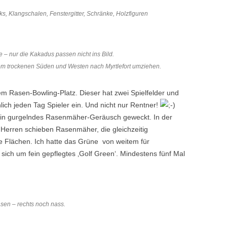
s, Klangschalen, Fenstergitter, Schränke, Holzfiguren
e – nur die Kakadus passen nicht ins Bild.
om trockenen Süden und Westen nach Myrtlefort umziehen.
em Rasen-Bowling-Platz. Dieser hat zwei Spielfelder und
hlich jeden Tag Spieler ein. Und nicht nur Rentner!
ein gurgelndes Rasenmäher-Geräusch geweckt. In der
 Herren schieben Rasenmäher, die gleichzeitig
Flächen. Ich hatte das Grüne von weitem für
 sich um fein gepflegtes ‚Golf Green‘. Mindestens fünf Mal
sen – rechts noch nass.