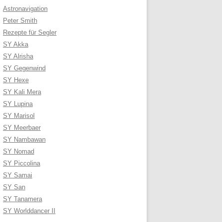
Astronavigation
Peter Smith
Rezepte für Segler
SY Akka
SY Alrisha
SY Gegenwind
SY Hexe
SY Kali Mera
SY Lupina
SY Marisol
SY Meerbaer
SY Nambawan
SY Nomad
SY Piccolina
SY Samai
SY San
SY Tanamera
SY Worlddancer II