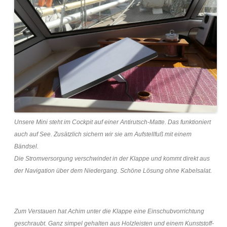
Unsere Mini steht im Cockpit auf einer Antirutsch-Matte. Das funktioniert
auch auf See. Zusätzlich sichern wir sie am Aufstellfuß mit einem
Bändsel.
Die Stromversorgung verschwindet in der Klappe und kommt direkt aus
der Navigation über dem Niedergang. Schöne Lösung ohne Kabelsalat.
Zum Verstauen hat Achim unter die Klappe eine Einschubvorrichtung
geschraubt. Ganz simpel gehalten aus Holzleisten und einem Kunststoff-