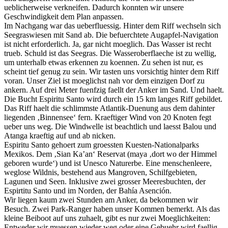
ueblicherweise verkneifen. Dadurch konnten wir unsere
Geschwindigkeit dem Plan anpassen.
Im Nachgang war das ueberfluessig. Hinter dem Riff wechseln sich
Seegraswiesen mit Sand ab. Die befuerchtete Augapfel-Navigation
ist nicht erforderlich. Ja, gar nicht moeglich. Das Wasser ist recht
trueb. Schuld ist das Seegras. Die Wasseroberflaeche ist zu wellig,
um unterhalb etwas erkennen zu koennen. Zu sehen ist nur, es
scheint tief genug zu sein. Wir tasten uns vorsichtig hinter dem Riff
voran. Unser Ziel ist moeglichst nah vor dem einzigen Dorf zu
ankern. Auf drei Meter fuenfzig faellt der Anker im Sand. Und haelt.
Die Bucht Espiritu Santo wird durch ein 15 km langes Riff gebildet.
Das Riff haelt die schlimmste Atlantik-Duenung aus dem dahinter
liegenden ‚Binnensee‘ fern. Kraeftiger Wind von 20 Knoten fegt
ueber uns weg. Die Windwelle ist beachtlich und laesst Balou und
Atanga kraeftig auf und ab nicken.
Espiritu Santo gehoert zum groessten Kuesten-Nationalparks
Mexikos. Dem ‚Sian Ka’an‘ Reservat (maya ‚dort wo der Himmel
geboren wurde‘) und ist Unesco Naturerbe. Eine menschenleere,
weglose Wildnis, bestehend aus Mangroven, Schilfgebieten,
Lagunen und Seen. Inklusive zwei grosser Meeresbuchten, der
Espirtitu Santo und im Norden, der Bahía Asención.
Wir liegen kaum zwei Stunden am Anker, da bekommen wir
Besuch. Zwei Park-Ranger haben unser Kommen bemerkt. Als das
kleine Beiboot auf uns zuhaelt, gibt es nur zwei Moeglichkeiten:
Entweder wir muessen wieder weg oder eine Gebuehr wird faellig.