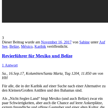
3
Dieser Beitrag wurde am
November 16, 2017
von
Sabine
unter
Auf
See
,
Belize
,
México
,
Karibik
veröffentlicht.
Revierführer für Mexiko und Belize
1 Antwort
Sa., 16.Sep.17, Kolumbien/Santa Marta, Tag 1204, 11.850 sm von
HH
Für alle, die in der Karibik auf einer Suche nach einer Alternative zu
den Kleinen/Großen Antillen und den Bahamas sind.
Als „Nicht-Segler-Land“ birgt Mexiko (und auch Belize) zwar ein
paar Schwierigkeiten, aber auch die Chance auf leere Ankerplätze,
extrem freundliche und offene Gastgeber und einer alten Kultur, die