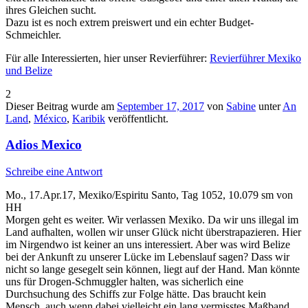
ihres Gleichen sucht.
Dazu ist es noch extrem preiswert und ein echter Budget-
Schmeichler.
Für alle Interessierten, hier unser Revierführer:
Revierführer Mexiko
und Belize
2
Dieser Beitrag wurde am
September 17, 2017
von
Sabine
unter
An
Land
,
México
,
Karibik
veröffentlicht.
Adios Mexico
Schreibe eine Antwort
Mo., 17.Apr.17, Mexiko/Espiritu Santo, Tag 1052, 10.079 sm von
HH
Morgen geht es weiter. Wir verlassen Mexiko. Da wir uns illegal im
Land aufhalten, wollen wir unser Glück nicht überstrapazieren. Hier
im Nirgendwo ist keiner an uns interessiert. Aber was wird Belize
bei der Ankunft zu unserer Lücke im Lebenslauf sagen? Dass wir
nicht so lange gesegelt sein können, liegt auf der Hand. Man könnte
uns für Drogen-Schmuggler halten, was sicherlich eine
Durchsuchung des Schiffs zur Folge hätte. Das braucht kein
Mensch, auch wenn dabei vielleicht ein lang vermisstes Maßband