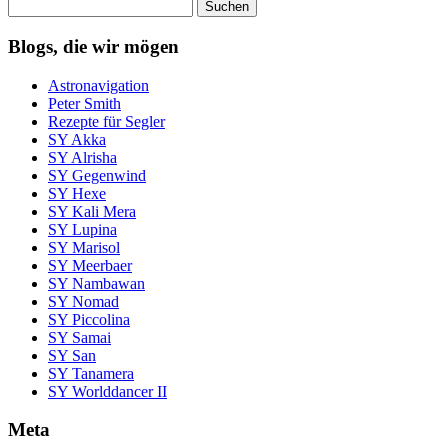
Suchen
nach:
Blogs, die wir mögen
Astronavigation
Peter Smith
Rezepte für Segler
SY Akka
SY Alrisha
SY Gegenwind
SY Hexe
SY Kali Mera
SY Lupina
SY Marisol
SY Meerbaer
SY Nambawan
SY Nomad
SY Piccolina
SY Samai
SY San
SY Tanamera
SY Worlddancer II
Meta