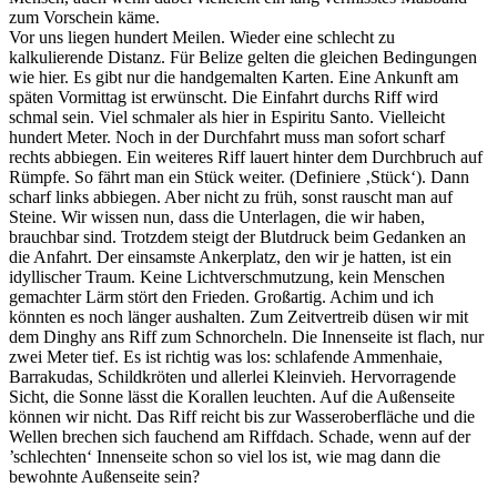
zum Vorschein käme.
Vor uns liegen hundert Meilen. Wieder eine schlecht zu
kalkulierende Distanz. Für Belize gelten die gleichen Bedingungen
wie hier. Es gibt nur die handgemalten Karten. Eine Ankunft am
späten Vormittag ist erwünscht. Die Einfahrt durchs Riff wird
schmal sein. Viel schmaler als hier in Espiritu Santo. Vielleicht
hundert Meter. Noch in der Durchfahrt muss man sofort scharf
rechts abbiegen. Ein weiteres Riff lauert hinter dem Durchbruch auf
Rümpfe. So fährt man ein Stück weiter. (Definiere ‚Stück‘). Dann
scharf links abbiegen. Aber nicht zu früh, sonst rauscht man auf
Steine. Wir wissen nun, dass die Unterlagen, die wir haben,
brauchbar sind. Trotzdem steigt der Blutdruck beim Gedanken an
die Anfahrt. Der einsamste Ankerplatz, den wir je hatten, ist ein
idyllischer Traum. Keine Lichtverschmutzung, kein Menschen
gemachter Lärm stört den Frieden. Großartig. Achim und ich
könnten es noch länger aushalten. Zum Zeitvertreib düsen wir mit
dem Dinghy ans Riff zum Schnorcheln. Die Innenseite ist flach, nur
zwei Meter tief. Es ist richtig was los: schlafende Ammenhaie,
Barrakudas, Schildkröten und allerlei Kleinvieh. Hervorragende
Sicht, die Sonne lässt die Korallen leuchten. Auf die Außenseite
können wir nicht. Das Riff reicht bis zur Wasseroberfläche und die
Wellen brechen sich fauchend am Riffdach. Schade, wenn auf der
’schlechten‘ Innenseite schon so viel los ist, wie mag dann die
bewohnte Außenseite sein?