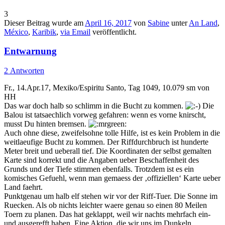
3
Dieser Beitrag wurde am
April 16, 2017
von
Sabine
unter
An Land
,
México
,
Karibik
,
via Email
veröffentlicht.
Entwarnung
2 Antworten
Fr., 14.Apr.17, Mexiko/Espiritu Santo, Tag 1049, 10.079 sm von
HH
Das war doch halb so schlimm in die Bucht zu kommen.
Die
Balou ist tatsaechlich vorweg gefahren: wenn es vorne knirscht,
musst Du hinten bremsen.
Auch ohne diese, zweifelsohne tolle Hilfe, ist es kein Problem in die
weitlaeufige Bucht zu kommen. Der Riffdurchbruch ist hunderte
Meter breit und ueberall tief. Die Koordinaten der selbst gemalten
Karte sind korrekt und die Angaben ueber Beschaffenheit des
Grunds und der Tiefe stimmen ebenfalls. Trotzdem ist es ein
komisches Gefuehl, wenn man gemaess der ‚offiziellen‘ Karte ueber
Land faehrt.
Punktgenau um halb elf stehen wir vor der Riff-Tuer. Die Sonne im
Ruecken. Als ob nichts leichter waere genau so einen 80 Meilen
Toern zu planen. Das hat geklappt, weil wir nachts mehrfach ein-
und ausgerefft haben. Eine Aktion, die wir uns im Dunkeln