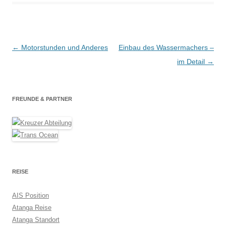
Beitragsnavigation
←
Motorstunden und Anderes
Einbau des Wassermachers –
im Detail
→
FREUNDE & PARTNER
REISE
AIS Position
Atanga Reise
Atanga Standort