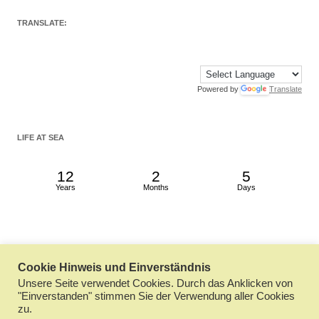
TRANSLATE:
Powered by
Translate
LIFE AT SEA
12
2
5
Years
Months
Days
Cookie Hinweis und Einverständnis
Datenschutzerklärung
Stolz präsentiert von WordPress
Unsere Seite verwendet Cookies. Durch das Anklicken von
"Einverstanden" stimmen Sie der Verwendung aller Cookies
zu.