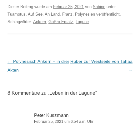
Dieser Beitrag wurde am
Februar 25, 2021
von
Sabine
unter
Tuamotus
,
Auf See
,
An Land
,
Franz. Polynesien
veröffentlicht.
Schlagwörter:
Ankern
,
GoPro-Ersatz
,
Lagune
.
Beitragsnavigation
←
Polynesisch Ankern – in drei
Rüber zur Westseite von Tahaa
Akten
→
8 Kommentare zu „
Leben in der Lagune
“
Peter Kuszmann
Februar 25, 2021 um 6:54 a.m. Uhr