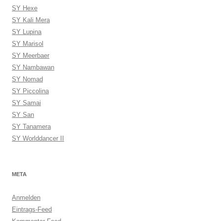
SY Hexe
SY Kali Mera
SY Lupina
SY Marisol
SY Meerbaer
SY Nambawan
SY Nomad
SY Piccolina
SY Samai
SY San
SY Tanamera
SY Worlddancer II
META
Anmelden
Eintrags-Feed