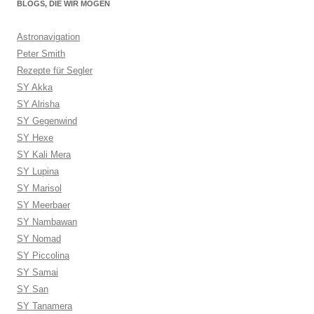
BLOGS, DIE WIR MÖGEN
Astronavigation
Peter Smith
Rezepte für Segler
SY Akka
SY Alrisha
SY Gegenwind
SY Hexe
SY Kali Mera
SY Lupina
SY Marisol
SY Meerbaer
SY Nambawan
SY Nomad
SY Piccolina
SY Samai
SY San
SY Tanamera