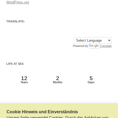
WordPress.org
TRANSLATE:
Powered by
Translate
LIFE AT SEA
12
2
5
Years
Months
Days
Cookie Hinweis und Einverständnis
Datenschutzerklärung
Stolz präsentiert von WordPress
Unsere Seite verwendet Cookies. Durch das Anklicken von