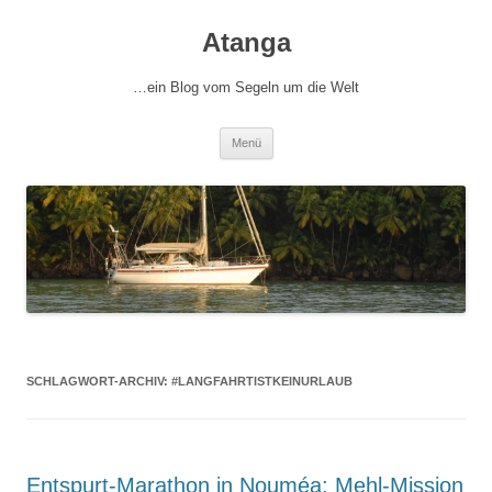
Zum
Inhalt
Atanga
springen
…ein Blog vom Segeln um die Welt
Menü
SCHLAGWORT-ARCHIV:
#LANGFAHRTISTKEINURLAUB
Entspurt-Marathon in Nouméa: Mehl-Mission