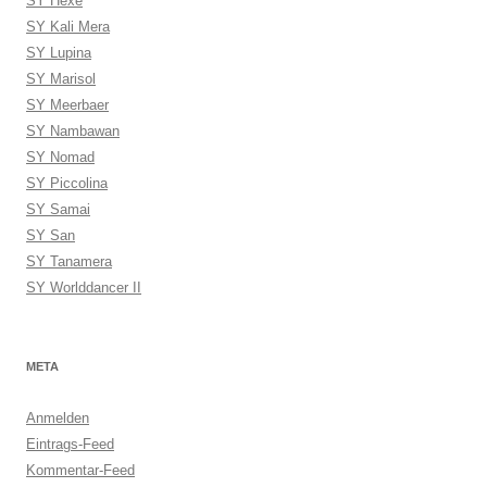
SY Hexe
SY Kali Mera
SY Lupina
SY Marisol
SY Meerbaer
SY Nambawan
SY Nomad
SY Piccolina
SY Samai
SY San
SY Tanamera
SY Worlddancer II
META
Anmelden
Eintrags-Feed
Kommentar-Feed