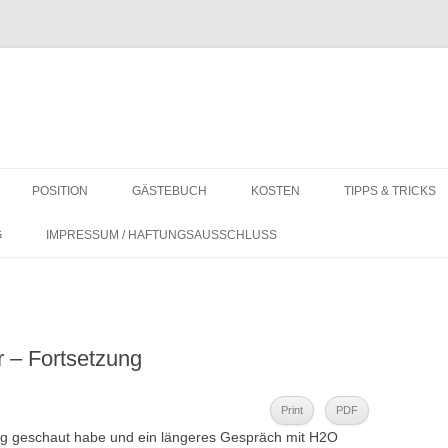
POSITION
GÄSTEBUCH
KOSTEN
TIPPS & TRICKS
F
KOSTEN AUF LANGFAHRT
REVIER-INFOS
G
IMPRESSUM / HAFTUNGSAUSSCHLUSS
WO IST LEBENSMITTEL BUNKERN
ALLGEMEIN
AM GÜNSTIGSTEN?
DINGHY COVER 
 – Fortsetzung
PANTRY UND HA
AMATEURFUNK – 
Print
PDF
TECHNIK
ung geschaut habe und ein längeres Gespräch mit H2O