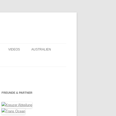
VIDEOS
AUSTRALIEN
FRANZ. POLYNESIEN – GAMBIER
2020
LOGBUCH
OSTERINSEL 2019
SELBER NÄHEN
DORADE LÜFTER
ECUADOR 2018
USHALT
FREUNDE & PARTNER
DURCH DEN PANAMAKANAL – MIT
EINBAU UND
ODER OHNE AGENTEN?
MEXIKO UND BELIZE 2017