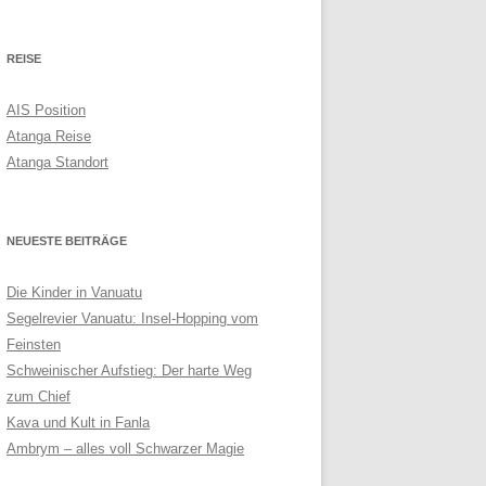
BONAIRE VS. CURAÇAO 2017
REISE
KANAREN 2015
AIS Position
ATLANTIKKÜSTE 2014
Atanga Reise
Atanga Standort
NEUESTE BEITRÄGE
Die Kinder in Vanuatu
Segelrevier Vanuatu: Insel-Hopping vom
Feinsten
Schweinischer Aufstieg: Der harte Weg
zum Chief
Kava und Kult in Fanla
Ambrym – alles voll Schwarzer Magie