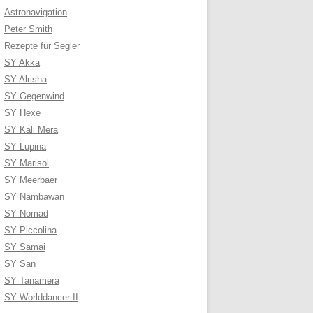
Astronavigation
Peter Smith
Rezepte für Segler
SY Akka
SY Alrisha
SY Gegenwind
SY Hexe
SY Kali Mera
SY Lupina
SY Marisol
SY Meerbaer
SY Nambawan
SY Nomad
SY Piccolina
SY Samai
SY San
SY Tanamera
SY Worlddancer II