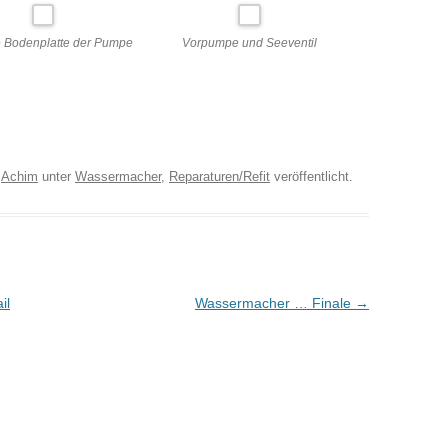
e Bodenplatte der Pumpe
Vorpumpe und Seeventil
n
Achim
unter
Wassermacher
,
Reparaturen/Refit
veröffentlicht.
il
Wassermacher … Finale
→