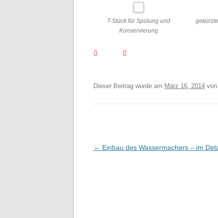
T-Stück für Spülung und
gekürzt
Konservierung
Dieser Beitrag wurde am
März 16, 2014
vo
Beitragsnavigation
←
Einbau des Wassermachers – im Deta