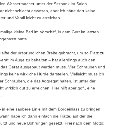
 den Wassermacher unter der Sitzbank im Salon
r nicht schlecht gewesen, aber ich hätte dort keine
er und Ventil leicht zu erreichen.
alige kleine Bad im Vorschiff, in dem Gert im letzten
ngepasst hatte.
älfte der ursprünglichen Breite gebracht, um so Platz zu
Gerät im Auge zu behalten – hat allerdings auch den
 das Gerät ausgebaut werden muss. Vier Schrauben und
ings keine wirkliche Hürde darstellen. Vielleicht muss ich
r Schrauben, die das Aggregat halten, ist unter der
wirklich gut zu erreichen. Hier hilft aber ggf., eine
.
n eine saubere Linie mit dem Bordeinlass zu bringen
wann habe ich dann einfach die Platte, auf der die
kürzt und neue Bohrungen gesetzt. Frei nach dem Motto:
.