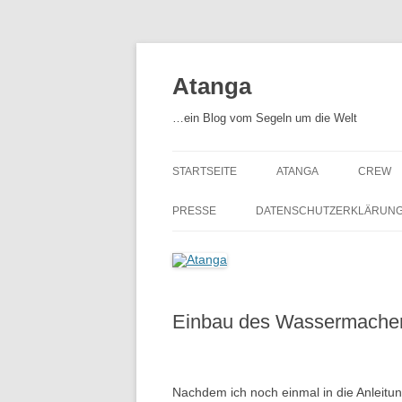
Zum
Inhalt
springen
Atanga
…ein Blog vom Segeln um die Welt
STARTSEITE
ATANGA
CREW
ATANGA – UNSER SCHIF
PRESSE
DATENSCHUTZERKLÄRUN
AUSRÜSTUNG
Einbau des Wassermacher
Nachdem ich noch einmal in die Anleit