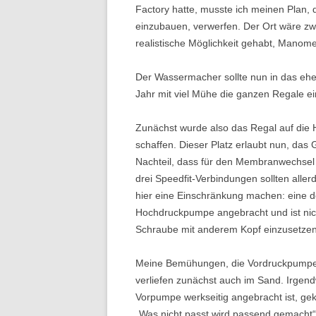
Factory hatte, musste ich meinen Plan,
einzubauen, verwerfen. Der Ort wäre zwa
realistische Möglichkeit gehabt, Manomet
Der Wassermacher sollte nun in das ehem
Jahr mit viel Mühe die ganzen Regale ei
Zunächst wurde also das Regal auf die H
schaffen. Dieser Platz erlaubt nun, das 
Nachteil, dass für den Membranwechsel
drei Speedfit-Verbindungen sollten allerd
hier eine Einschränkung machen: eine de
Hochdruckpumpe angebracht und ist nicht 
Schraube mit anderem Kopf einzusetzen
Meine Bemühungen, die Vordruckpumpe i
verliefen zunächst auch im Sand. Irgend
Vorpumpe werkseitig angebracht ist, ge
„Was nicht passt wird passend gemacht“