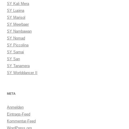
SY Kali Mera
SY Lupina
SY Marisol
SY Meerbaer
SY Nambawan
SY Nomad
SY Piccolina
SY Samai
SY San
SY Tanamera
SY Worlddancer II
META
Anmelden
Eintrags-Feed
Kommentar-Feed
WordPress.org