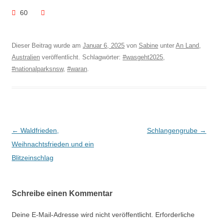
60
Dieser Beitrag wurde am
Januar 6, 2025
von
Sabine
unter
An Land
,
Australien
veröffentlicht. Schlagwörter:
#wasgeht2025
,
#nationalparksnsw
,
#waran
.
Beitragsnavigation
←
Waldfrieden,
Schlangengrube
→
Weihnachtsfrieden und ein
Blitzeinschlag
Schreibe einen Kommentar
Deine E-Mail-Adresse wird nicht veröffentlicht.
Erforderliche