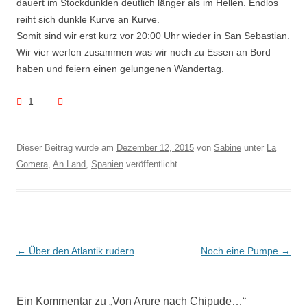
dauert im Stockdunklen deutlich länger als im Hellen. Endlos
reiht sich dunkle Kurve an Kurve.
Somit sind wir erst kurz vor 20:00 Uhr wieder in San Sebastian.
Wir vier werfen zusammen was wir noch zu Essen an Bord
haben und feiern einen gelungenen Wandertag.
1
Dieser Beitrag wurde am
Dezember 12, 2015
von
Sabine
unter
La
Gomera
,
An Land
,
Spanien
veröffentlicht.
Beitragsnavigation
←
Über den Atlantik rudern
Noch eine Pumpe
→
Ein Kommentar zu „
Von Arure nach Chipude…
“