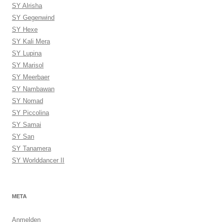
SY Alrisha
SY Gegenwind
SY Hexe
SY Kali Mera
SY Lupina
SY Marisol
SY Meerbaer
SY Nambawan
SY Nomad
SY Piccolina
SY Samai
SY San
SY Tanamera
SY Worlddancer II
META
Anmelden