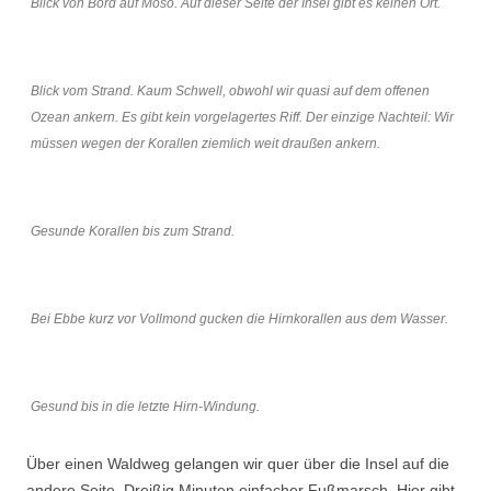
Blick von Bord auf Moso. Auf dieser Seite der Insel gibt es keinen Ort.
Blick vom Strand. Kaum Schwell, obwohl wir quasi auf dem offenen
Ozean ankern. Es gibt kein vorgelagertes Riff. Der einzige Nachteil: Wir
müssen wegen der Korallen ziemlich weit draußen ankern.
Gesunde Korallen bis zum Strand.
Bei Ebbe kurz vor Vollmond gucken die Hirnkorallen aus dem Wasser.
Gesund bis in die letzte Hirn-Windung.
Über einen Waldweg gelangen wir quer über die Insel auf die
andere Seite. Dreißig Minuten einfacher Fußmarsch. Hier gibt