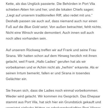
Kette, als das Unglück passierte. Die Behörden in Port Vila
schieben Akten hin und her, und die lokalen Chiefs sagen:
„Liegt auf unserem traditionellen Riff, also redet mit uns.“
Deshalb passen sie auch auf, dass niemand auch nur einen
Fuß auf die
Blue
Gold
setzt. Von außen betrachtet, fehlt nichts.
Nicht eine Winsch wurde demontiert. Auch innen soll auch
noch alles vorhanden sein.
Auf unserem Rückweg treffen wir auf Frank und seine Frau
Sirana. Wir hatten schon auf dem Hinweg herzlich mit ihnen
gelacht, weil Frank „Hallo Ladies“ gerufen hat als wir
vorbeikamen und er Achim nicht als „he/him“ erkannte. Als er
seinen Irrtum bemerkt, fallen er und Sirana in tosendes
Gelächter ein.
Sie freuen sich, dass die Ladies noch einmal vorbeikommen.
Wieder wird gelacht. Wir kommen ins Gespräch. Das Ehepaar
stammt aus Port Vila, hat sich hier ein Grundstück gekauft und
vermietet einfache Hütten an erholungsbedürftige Port-Vilaner.