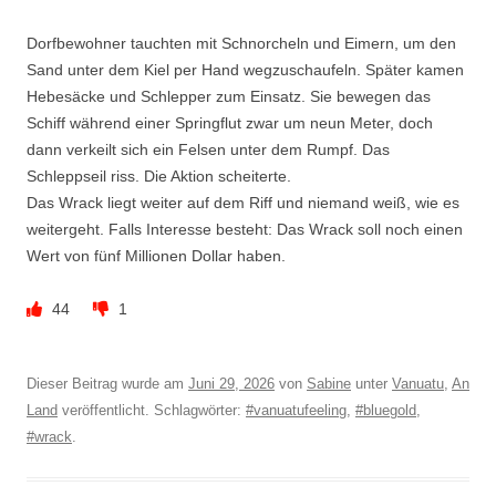
Dorfbewohner tauchten mit Schnorcheln und Eimern, um den
Sand unter dem Kiel per Hand wegzuschaufeln. Später kamen
Hebesäcke und Schlepper zum Einsatz. Sie bewegen das
Schiff während einer Springflut zwar um neun Meter, doch
dann verkeilt sich ein Felsen unter dem Rumpf. Das
Schleppseil riss. Die Aktion scheiterte.
Das Wrack liegt weiter auf dem Riff und niemand weiß, wie es
weitergeht. Falls Interesse besteht: Das Wrack soll noch einen
Wert von fünf Millionen Dollar haben.
44
1
Dieser Beitrag wurde am
Juni 29, 2026
von
Sabine
unter
Vanuatu
,
An
Land
veröffentlicht. Schlagwörter:
#vanuatufeeling
,
#bluegold
,
#wrack
.