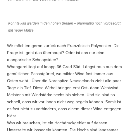
Die Netze sind voll -Fleisch ist mein Gemüse
Könnte kalt werden in den hohen Breiten – planmäßig noch vorgesorgt
mit neuer Mütze
Wir möchten gerne zurück nach Französisch Polynesien. Die
Frage ist, geht das überhaupt? Oder ist das nur eine
atangarische Schnapsidee?
Whangarei liegt auf knapp 36 Grad Süd. Längst raus aus dem
gemütlichen Passatgürtel, wo milder Wind fast immer aus
Osten weht. Über die Nordspitze Neuseelands zieht alle paar
Tage ein Tief. Diese Wirbel bringen erst Ost- dann Westwind.
Meistens mit Windstärke sechs bis sieben. Und sie sind so
schnell, dass wir vor ihnen nicht weg segeln können. Somit ist
es fast nicht zu verhindern, dass einem dieser Wind entgegen
bläst.
Was wir brauchen, ist ein Hochdruckgebiet auf dessen
Unterseite wir lossegeln könnten. Die Hochs sind langsamer