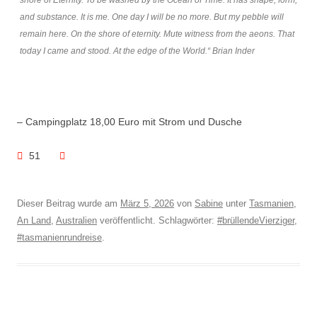
shore of Eternity. To be washed by the Ocean of Time. It has shape, form,
and substance. It is me. One day I will be no more. But my pebble will
remain here. On the shore of eternity. Mute witness from the aeons. That
today I came and stood. At the edge of the World.“ Brian Inder
– Campingplatz 18,00 Euro mit Strom und Dusche
51
Dieser Beitrag wurde am
März 5, 2026
von
Sabine
unter
Tasmanien
,
An Land
,
Australien
veröffentlicht. Schlagwörter:
#brüllendeVierziger
,
#tasmanienrundreise
.