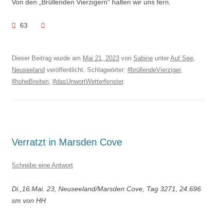
Von den „Brüllenden Vierzigern“ halten wir uns fern.
63
Dieser Beitrag wurde am
Mai 21, 2023
von
Sabine
unter
Auf See
,
Neuseeland
veröffentlicht. Schlagwörter:
#brüllendeVierziger
,
#hoheBreiten
,
#dasUnwortWetterfenster
.
Verratzt in Marsden Cove
Schreibe eine Antwort
Di.,16.Mai. 23, Neuseeland/Marsden Cove, Tag 3271, 24.696
sm von HH