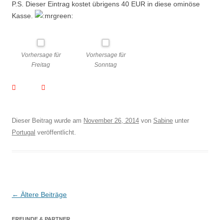
P.S. Dieser Eintrag kostet übrigens 40 EUR in diese ominöse
Kasse.
Vorhersage für
Vorhersage für
Freitag
Sonntag
Dieser Beitrag wurde am
November 26, 2014
von
Sabine
unter
Portugal
veröffentlicht.
Beitragsnavigation
←
Ältere Beiträge
FREUNDE & PARTNER