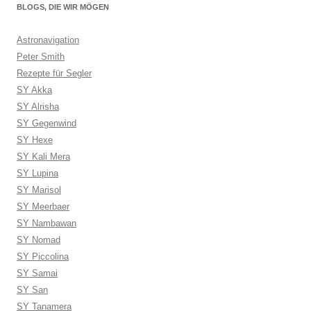
BLOGS, DIE WIR MÖGEN
Astronavigation
Peter Smith
Rezepte für Segler
SY Akka
SY Alrisha
SY Gegenwind
SY Hexe
SY Kali Mera
SY Lupina
SY Marisol
SY Meerbaer
SY Nambawan
SY Nomad
SY Piccolina
SY Samai
SY San
SY Tanamera