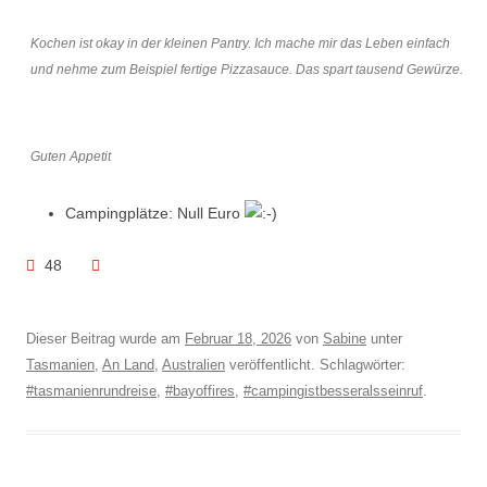
Kochen ist okay in der kleinen Pantry. Ich mache mir das Leben einfach
und nehme zum Beispiel fertige Pizzasauce. Das spart tausend Gewürze.
Guten Appetit
Campingplätze: Null Euro
48
Dieser Beitrag wurde am
Februar 18, 2026
von
Sabine
unter
Tasmanien
,
An Land
,
Australien
veröffentlicht. Schlagwörter:
#tasmanienrundreise
,
#bayoffires
,
#campingistbesseralsseinruf
.