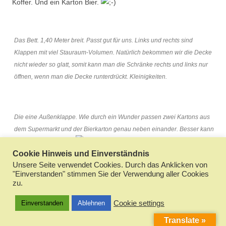
Koffer. Und ein Karton Bier.
Das Bett. 1,40 Meter breit. Passt gut für uns. Links und rechts sind
Klappen mit viel Stauraum-Volumen. Natürlich bekommen wir die Decke
nicht wieder so glatt, somit kann man die Schränke rechts und links nur
öffnen, wenn man die Decke runterdrückt. Kleinigkeiten.
Die eine Außenklappe. Wie durch ein Wunder passen zwei Kartons aus
dem Supermarkt und der Bierkarton genau neben einander. Besser kann
man es nicht machen.
Lager für Obst und Gemüse und
Cookie Hinweis und Einverständnis
Konserven.
Unsere Seite verwendet Cookies. Durch das Anklicken von
"Einverstanden" stimmen Sie der Verwendung aller Cookies
54
zu.
Cookie settings
Einverstanden
Ablehnen
Dieser Beitrag wurde am
Februar 14, 2026
von
Sabine
unter
Translate »
Tasmanien
,
An Land
,
Australien
veröffentlicht. Schlagwörter: