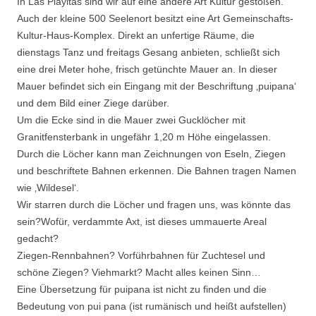
In Las Playitas sind wir auf eine andere Art Kultur gestoßen.
Auch der kleine 500 Seelenort besitzt eine Art Gemeinschafts-
Kultur-Haus-Komplex. Direkt an unfertige Räume, die
dienstags Tanz und freitags Gesang anbieten, schließt sich
eine drei Meter hohe, frisch getünchte Mauer an. In dieser
Mauer befindet sich ein Eingang mit der Beschriftung ‚puipana‘
und dem Bild einer Ziege darüber.
Um die Ecke sind in die Mauer zwei Gucklöcher mit
Granitfensterbank in ungefähr 1,20 m Höhe eingelassen.
Durch die Löcher kann man Zeichnungen von Eseln, Ziegen
und beschriftete Bahnen erkennen. Die Bahnen tragen Namen
wie ‚Wildesel‘.
Wir starren durch die Löcher und fragen uns, was könnte das
sein?Wofür, verdammte Axt, ist dieses ummauerte Areal
gedacht?
Ziegen-Rennbahnen? Vorführbahnen für Zuchtesel und
schöne Ziegen? Viehmarkt? Macht alles keinen Sinn…
Eine Übersetzung für puipana ist nicht zu finden und die
Bedeutung von pui pana (ist rumänisch und heißt aufstellen)