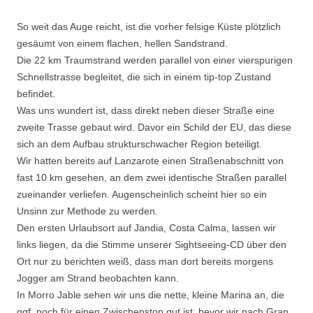
So weit das Auge reicht, ist die vorher felsige Küste plötzlich
gesäumt von einem flachen, hellen Sandstrand.
Die 22 km Traumstrand werden parallel von einer vierspurigen
Schnellstrasse begleitet, die sich in einem tip-top Zustand
befindet.
Was uns wundert ist, dass direkt neben dieser Straße eine
zweite Trasse gebaut wird. Davor ein Schild der EU, das diese
sich an dem Aufbau strukturschwacher Region beteiligt.
Wir hatten bereits auf Lanzarote einen Straßenabschnitt von
fast 10 km gesehen, an dem zwei identische Straßen parallel
zueinander verliefen. Augenscheinlich scheint hier so ein
Unsinn zur Methode zu werden.
Den ersten Urlaubsort auf Jandia, Costa Calma, lassen wir
links liegen, da die Stimme unserer Sightseeing-CD über den
Ort nur zu berichten weiß, dass man dort bereits morgens
Jogger am Strand beobachten kann.
In Morro Jable sehen wir uns die nette, kleine Marina an, die
ggf. noch für einen Zwischenstop gut ist, bevor wir nach Gran