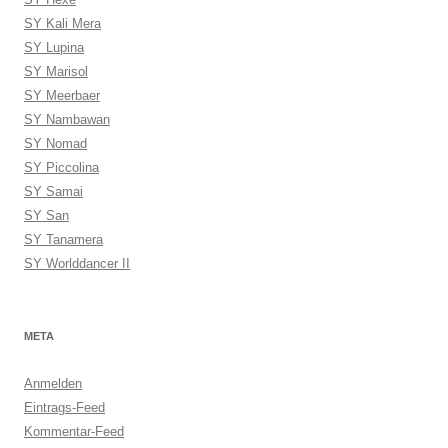
SY Kali Mera
SY Lupina
SY Marisol
SY Meerbaer
SY Nambawan
SY Nomad
SY Piccolina
SY Samai
SY San
SY Tanamera
SY Worlddancer II
META
Anmelden
Eintrags-Feed
Kommentar-Feed