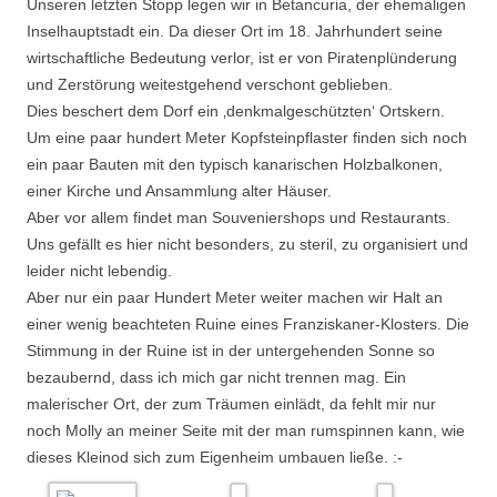
Unseren letzten Stopp legen wir in Betancuria, der ehemaligen
Inselhauptstadt ein. Da dieser Ort im 18. Jahrhundert seine
wirtschaftliche Bedeutung verlor, ist er von Piratenplünderung
und Zerstörung weitestgehend verschont geblieben.
Dies beschert dem Dorf ein ‚denkmalgeschützten‘ Ortskern.
Um eine paar hundert Meter Kopfsteinpflaster finden sich noch
ein paar Bauten mit den typisch kanarischen Holzbalkonen,
einer Kirche und Ansammlung alter Häuser.
Aber vor allem findet man Souveniershops und Restaurants.
Uns gefällt es hier nicht besonders, zu steril, zu organisiert und
leider nicht lebendig.
Aber nur ein paar Hundert Meter weiter machen wir Halt an
einer wenig beachteten Ruine eines Franziskaner-Klosters. Die
Stimmung in der Ruine ist in der untergehenden Sonne so
bezaubernd, dass ich mich gar nicht trennen mag. Ein
malerischer Ort, der zum Träumen einlädt, da fehlt mir nur
noch Molly an meiner Seite mit der man rumspinnen kann, wie
dieses Kleinod sich zum Eigenheim umbauen ließe. :-