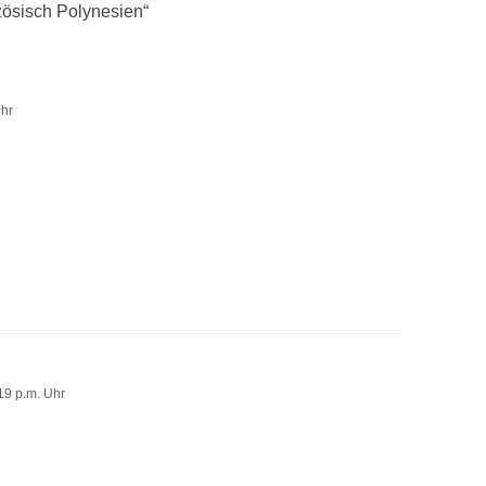
zösisch Polynesien
“
Uhr
19 p.m. Uhr