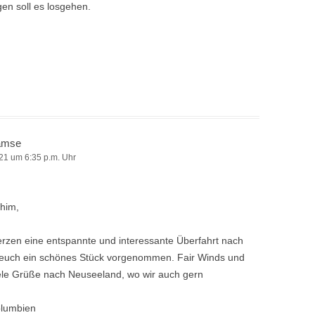
gen soll es losgehen.
amse
21 um 6:35 p.m. Uhr
chim,
rzen eine entspannte und interessante Überfahrt nach
 euch ein schönes Stück vorgenommen. Fair Winds und
iele Grüße nach Neuseeland, wo wir auch gern
olumbien