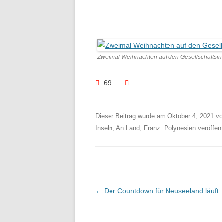
Zweimal Weihnachten auf den Gesellschaftsins
69
Dieser Beitrag wurde am
Oktober 4, 2021
v
Inseln
,
An Land
,
Franz. Polynesien
veröffent
Beitragsnavigation
←
Der Countdown für Neuseeland läuft