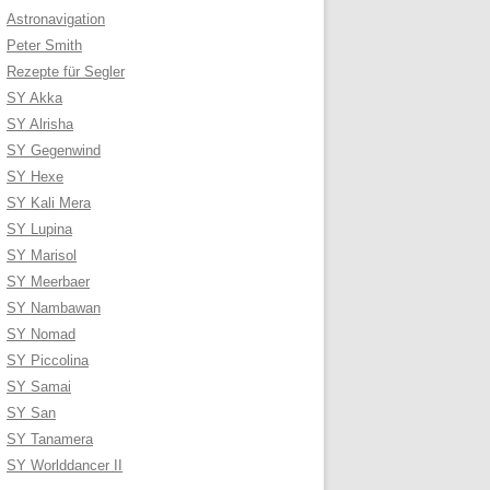
Astronavigation
Peter Smith
Rezepte für Segler
SY Akka
SY Alrisha
SY Gegenwind
SY Hexe
SY Kali Mera
SY Lupina
SY Marisol
SY Meerbaer
SY Nambawan
SY Nomad
SY Piccolina
SY Samai
SY San
SY Tanamera
SY Worlddancer II