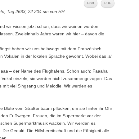
Print
PDF
eete, Tag 2683, 22.204 sm von HH
Und wir wissen jetzt schon, dass wir weinen werden
lassen. Zweieinhalb Jahre waren wir hier – davon die
 Längst haben wir uns halbwegs mit dem Französisch
on Vokalen in der lokalen Sprache gewöhnt. Wobei das ‚a‘
. Faaa – der Name des Flughafens. Schön auch: Faaaha
 Vokal einzeln, sie werden nicht zusammengezogen. Das
 mit viel Singsang und Melodie. Wir werden es
e Blüte vom Straßenbaum pflücken, um sie hinter ihr Ohr
f den Fußwegen. Frauen, die im Supermarkt vor der
sischen Supermarktmusik wackeln. Wir werden es
 Die Geduld. Die Hilfsbereitschaft und die Fähigkeit alle
hen.