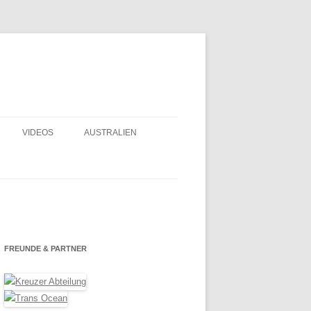
VIDEOS
AUSTRALIEN
FRANZ. POLYNESIEN – GAMBIER
2020
LOGBUCH
OSTERINSEL 2019
SELBER NÄHEN
DORADE LÜFTER
ECUADOR 2018
USHALT
FREUNDE & PARTNER
DURCH DEN PANAMAKANAL – MIT
EINBAU UND
ODER OHNE AGENTEN?
MEXIKO UND BELIZE 2017