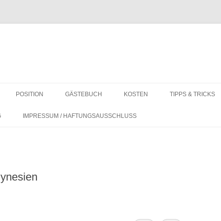
POSITION
GÄSTEBUCH
KOSTEN
TIPPS & TRICKS
F
KOSTEN AUF LANGFAHRT
REVIER-INFOS
G
IMPRESSUM / HAFTUNGSAUSSCHLUSS
WO IST LEBENSMITTEL BUNKERN
ALLGEMEIN
AM GÜNSTIGSTEN?
DINGHY COVER 
lynesien
PANTRY UND HA
AMATEURFUNK – 
TECHNIK