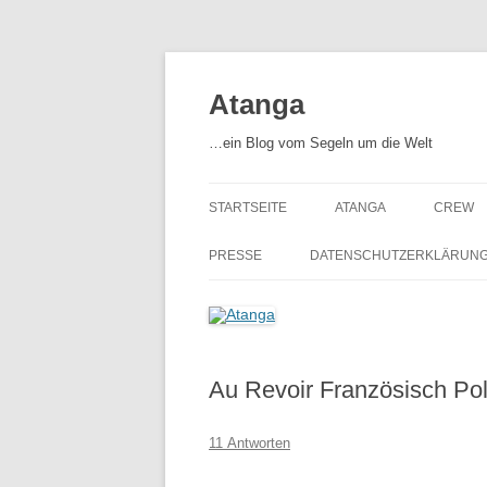
Zum
Inhalt
springen
Atanga
…ein Blog vom Segeln um die Welt
STARTSEITE
ATANGA
CREW
ATANGA – UNSER SCHIF
PRESSE
DATENSCHUTZERKLÄRUN
AUSRÜSTUNG
Au Revoir Französisch Po
11 Antworten