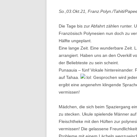
So.,03.Okt.21, Franz.Polyn./Tahiti/Pap
Die Tage bis zur Abfahrt zählen runter. 
Französisch Polynesien nun doch zu ver
Hälfte ungeplant.
Eine lange Zeit. Eine wunderbare Zeit.
arrangiert. Haben uns an den Overkill v
der Beliebteste zu sein scheint.
Punaauia – fünf Vokale hintereinander
auf Tahaa.
Gesprochen wird jeder
ergibt eine angenehm klingende Sprache
vermissen!
Mädchen, die sich beim Spaziergang ein
zu stecken. Ukule spielende Männer au
Fleischtheke mit den Hüften zur polyne
vermissen! Die gelassene Freundlichkeit.
Probleme mit einem Lächeln wegzuwisc