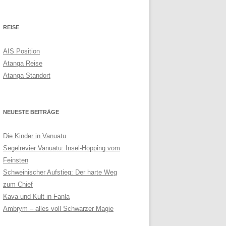
BONAIRE VS. CURAÇAO 2017
REISE
KANAREN 2015
AIS Position
ATLANTIKKÜSTE 2014
Atanga Reise
Atanga Standort
NEUESTE BEITRÄGE
Die Kinder in Vanuatu
Segelrevier Vanuatu: Insel-Hopping vom
Feinsten
Schweinischer Aufstieg: Der harte Weg
zum Chief
Kava und Kult in Fanla
Ambrym – alles voll Schwarzer Magie